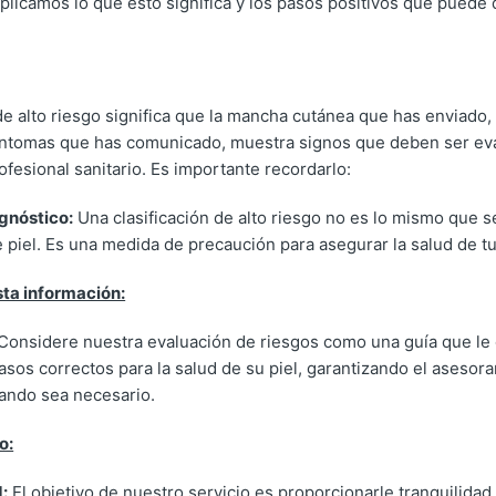
plicamos lo que esto significa y los pasos positivos que puede 
de alto riesgo significa que la mancha cutánea que has enviado
íntomas que has comunicado, muestra signos que deben ser ev
fesional sanitario. Es importante recordarlo:
gnóstico:
Una clasificación de alto riesgo no es lo mismo que s
 piel. Es una medida de precaución para asegurar la salud de tu 
sta información:
Considere nuestra evaluación de riesgos como una guía que le o
asos correctos para la salud de su piel, garantizando el aseso
ando sea necesario.
o:
:
El objetivo de nuestro servicio es proporcionarle tranquilid