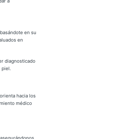
dar a
, basándote en su
aluados en
er diagnosticado
piel.
rienta hacia los
ramiento médico
ad asegurándonos