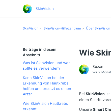
SkinVision
SkinVision
SkinVision-Hilfezentrum
Über SkinVision
Beiträge in diesem
Wie Ski
Abschnitt
Was ist SkinVision und wer
Suzan
sollte es verwenden?
vor 2 Mona
Kann SkinVision bei der
Erkennung von Hautkrebs
helfen und ersetzt es einen
Bei
SkinVision
ist
Arzt?
einen Schritt vora
Wie SkinVision Hautkrebs
erkennt
Unsere
Smart Ch