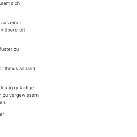
ssert sich
e aus einer
n überprüft
Muster zu
gorithmus anhand
deutig gutartige
en zu vergewissern
en.
er: