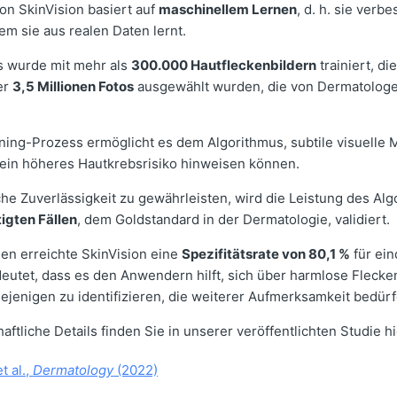
on SkinVision basiert auf
maschinellem Lernen
, d. h. sie verbe
dem sie aus realen Daten lernt.
s wurde mit mehr als
300.000 Hautfleckenbildern
trainiert, di
er
3,5 Millionen Fotos
ausgewählt wurden, die von Dermatologe
ing-Prozess ermöglicht es dem Algorithmus, subtile visuelle 
 ein höheres Hautkrebsrisiko hinweisen können.
he Zuverlässigkeit zu gewährleisten, wird die Leistung des Al
igten Fällen
, dem Goldstandard in der Dermatologie, validiert.
ien erreichte SkinVision eine
Spezifitätsrate von 80,1 %
für ein
eutet, dass es den Anwendern hilft, sich über harmlose Fleck
iejenigen zu identifizieren, die weiterer Aufmerksamkeit bedürf
ftliche Details finden Sie in unserer veröffentlichten Studie hi
t al.,
Dermatology
(2022)