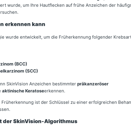
diert wurde, um Ihre Hautflecken auf frühe Anzeichen der häufi
ersuchen.
on erkennen kann
ie wurde entwickelt, um die Früherkennung folgender Krebsar
rzinom (BCC)
helkarzinom (SCC)
ann SkinVision Anzeichen bestimmter
präkanzeröser
e
aktinische Keratose
erkennen.
 Früherkennung ist der Schlüssel zu einer erfolgreichen Beha
ssen.
rt der SkinVision-Algorithmus