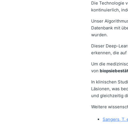
Die Technologie v
kontinuierlich, in
Unser Algorithmu
Datenbank mit üb
wurden.
Dieser Deep-Learn
erkennen, die auf
Um die medizinisc
von
biopsiebestät
In klinischen Stud
Läsionen, was bed
und gleichzeitig d
Weitere wissenscha
Sangers, T. e