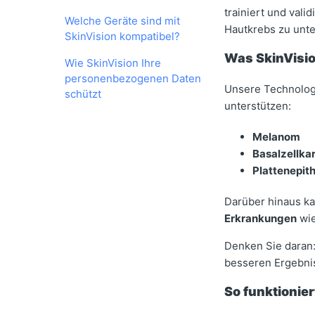
trainiert und vali
Welche Geräte sind mit
Hautkrebs zu unt
SkinVision kompatibel?
Was SkinVisi
Wie SkinVision Ihre
personenbezogenen Daten
Unsere Technolog
schützt
unterstützen:
Melanom
Basalzellka
Plattenepit
Darüber hinaus k
Erkrankungen
wi
Denken Sie daran:
besseren Ergebni
So funktionie