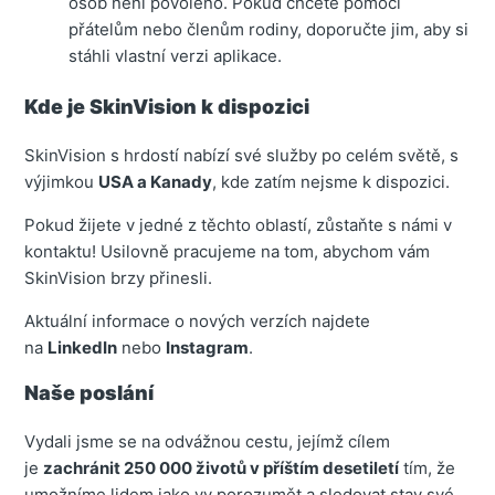
osob není povoleno. Pokud chcete pomoci
přátelům nebo členům rodiny, doporučte jim, aby si
stáhli vlastní verzi aplikace.
Kde je SkinVision k dispozici
SkinVision s hrdostí nabízí své služby po celém světě, s
výjimkou
USA a Kanady
, kde zatím nejsme k dispozici.
Pokud žijete v jedné z těchto oblastí, zůstaňte s námi v
kontaktu! Usilovně pracujeme na tom, abychom vám
SkinVision brzy přinesli.
Aktuální informace o nových verzích najdete
na
LinkedIn
nebo
Instagram
.
Naše poslání
Vydali jsme se na odvážnou cestu, jejímž cílem
je
zachránit 250 000 životů v příštím desetiletí
tím, že
umožníme lidem jako vy porozumět a sledovat stav své