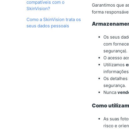
compatíveis com o
Garantimos que as
SkinVision?
forma responsável
Como a SkinVision trata os
Armazenament
seus dados pessoais
Os seus dad
com fornece
segurança).
O acesso aos
Utilizamos
e
informações
Os detalhes
segurança.
Nunca
vend
Como utiliza
As suas foto
risco e orie