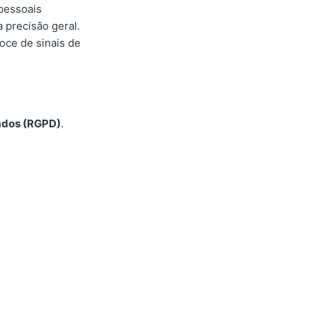
pessoais
a precisão geral.
oce de sinais de
ados (RGPD)
.