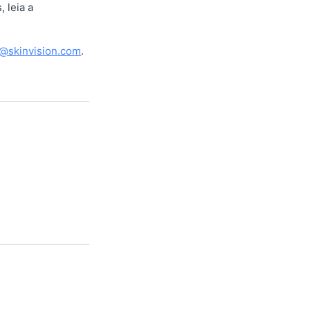
 leia a
@skinvision.com
.