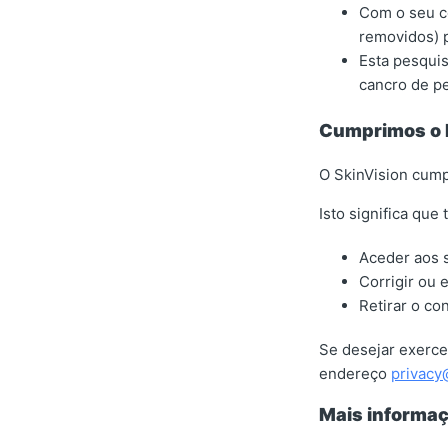
Com o seu c
removidos) 
Esta pesquis
cancro de p
Cumprimos o
O SkinVision cum
Isto significa que
Aceder aos 
Corrigir ou 
Retirar o co
Se desejar exerce
endereço
privacy
Mais informa