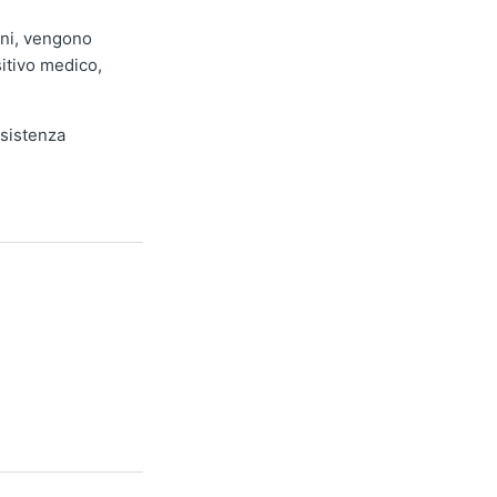
oni, vengono
itivo medico,
ssistenza