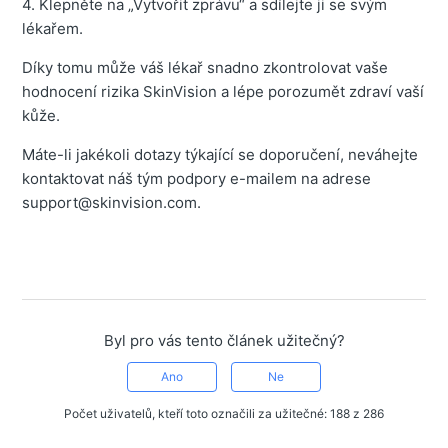
4. Klepněte na „Vytvořit zprávu“ a sdílejte ji se svým
lékařem.
Díky tomu může váš lékař snadno zkontrolovat vaše
hodnocení rizika SkinVision a lépe porozumět zdraví vaší
kůže.
Máte-li jakékoli dotazy týkající se doporučení, neváhejte
kontaktovat náš tým podpory e-mailem na adrese
support@skinvision.com.
Byl pro vás tento článek užitečný?
Ano
Ne
Počet uživatelů, kteří toto označili za užitečné: 188 z 286