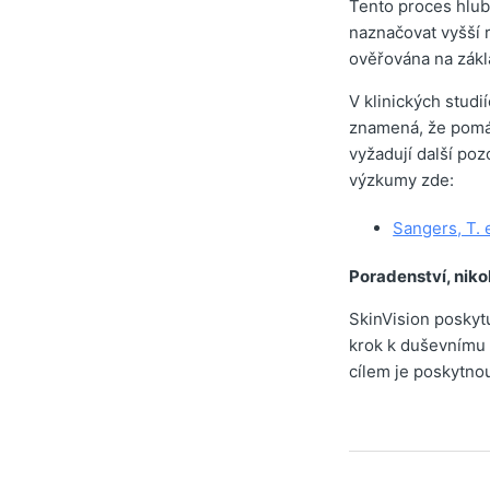
Tento proces hlub
naznačovat vyšší r
ověřována na zákla
V klinických studi
znamená, že pomáhá
vyžadují další po
výzkumy zde:
Sangers, T. 
Poradenství, niko
SkinVision poskytu
krok k duševnímu k
cílem je poskytnou