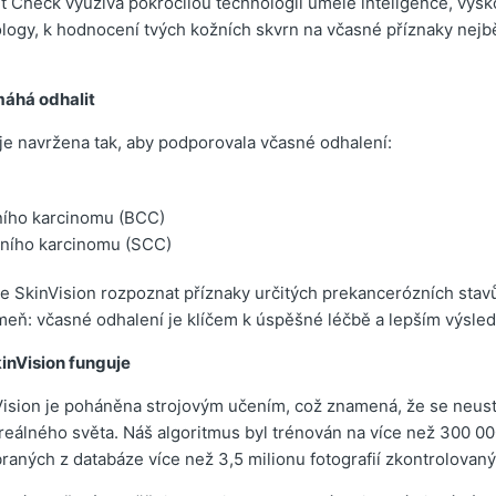
 Check využívá pokročilou technologii umělé inteligence, vyšk
ogy, k hodnocení tvých kožních skvrn na včasné příznaky nejb
máhá odhalit
je navržena tak, aby podporovala včasné odhalení:
ního karcinomu (BCC)
rního karcinomu (SCC)
 SkinVision rozpoznat příznaky určitých prekancerózních stavů,
eň: včasné odhalení je klíčem k úspěšné léčbě a lepším výsle
inVision funguje
ision je poháněna strojovým učením, což znamená, že se neust
 reálného světa. Náš algoritmus byl trénován na více než 300 0
braných z databáze více než 3,5 milionu fotografií zkontrolova