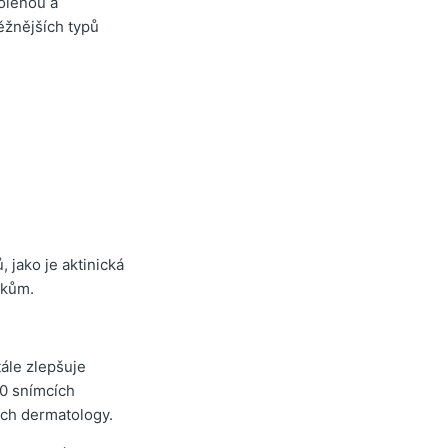
olenou a
ěžnějších typů
 jako je aktinická
dkům.
ále zlepšuje
00 snímcích
ných dermatology.