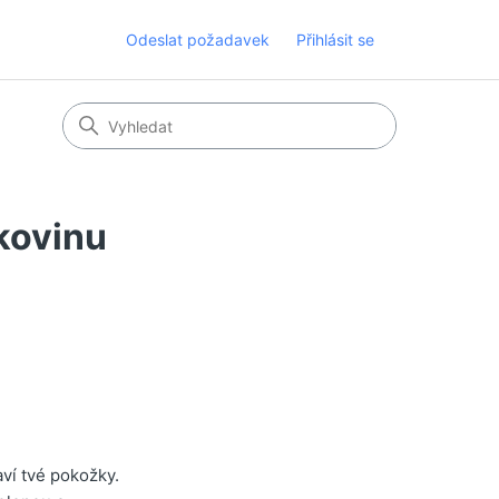
Odeslat požadavek
Přihlásit se
akovinu
aví tvé pokožky.