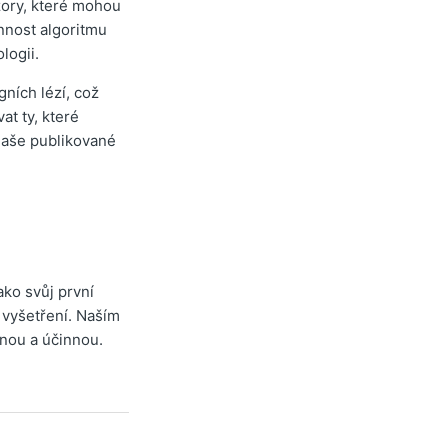
zory, které mohou
onnost algoritmu
ologii.
gních lézí, což
at ty, které
naše publikované
ako svůj první
í vyšetření. Naším
pnou a účinnou.