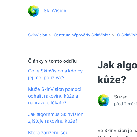
SkinVision
SkinVision
Centrum nápovědy SkinVision
O SkinVisi
Články v tomto oddílu
Jak algo
Co je SkinVision a kdo by
kůže?
jej měl používat?
Může SkinVision pomoci
odhalit rakovinu kůže a
Suzan
nahrazuje lékaře?
před 2 měsí
Jak algoritmus SkinVision
zjišťuje rakovinu kůže?
Ve SkinVision je n
Která zařízení jsou