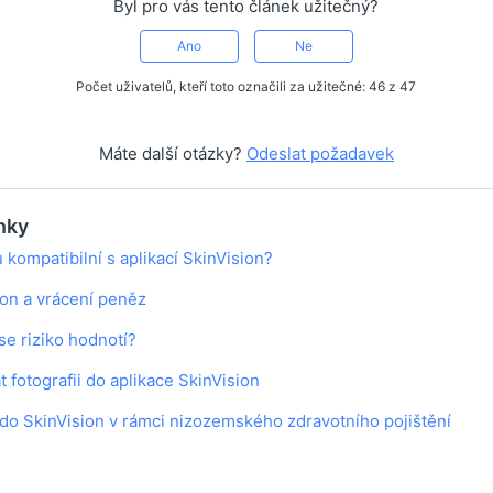
Byl pro vás tento článek užitečný?
Ano
Ne
Počet uživatelů, kteří toto označili za užitečné: 46 z 47
Máte další otázky?
Odeslat požadavek
ánky
u kompatibilní s aplikací SkinVision?
sion a vrácení peněz
e riziko hodnotí?
t fotografii do aplikace SkinVision
 do SkinVision v rámci nizozemského zdravotního pojištění