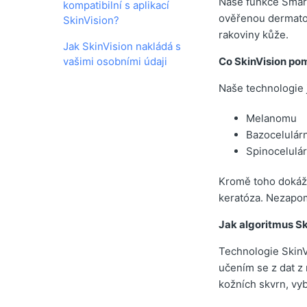
Naše funkce Smart
kompatibilní s aplikací
ověřenou dermatol
SkinVision?
rakoviny kůže.
Jak SkinVision nakládá s
vašimi osobními údaji
Co SkinVision po
Naše technologie 
Melanomu
Bazocelulár
Spinocelulá
Kromě toho dokáže
keratóza. Nezapom
Jak algoritmus Sk
Technologie SkinV
učením se z dat z
kožních skvrn, vy